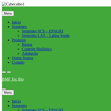
Skip
to
content
Menu
Início
Sementes
Sementes SCS – EPAGRI
Sementes LAS – Latina Seeds
Produtos
Bioma
Controle Biológico
Adubação
Quem Somos
Contato
BMF Tec Bio
Menu
Início
Sementes
Sementes SCS – EPAGRI