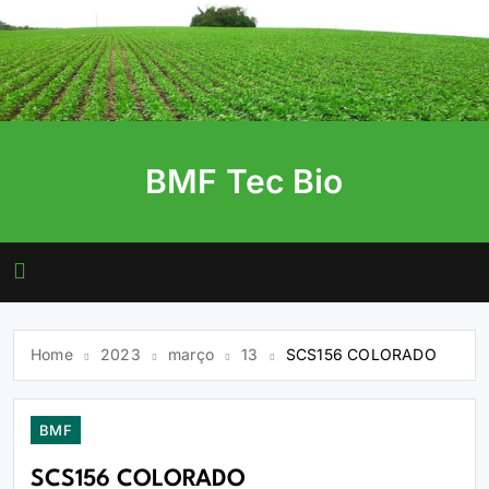
Skip
to
content
BMF Tec Bio
Home
2023
março
13
SCS156 COLORADO
BMF
SCS156 COLORADO