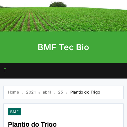
Skip
to
content
BMF Tec Bio
Home
2021
abril
25
Plantio do Trigo
BMF
Plantio do Trigo